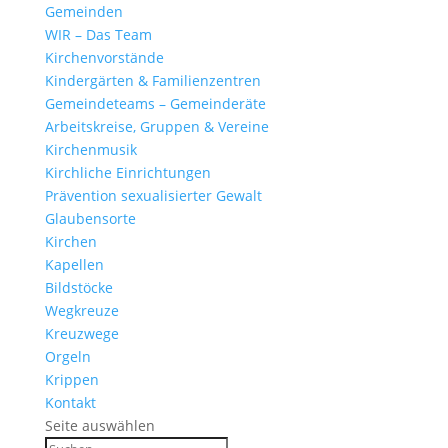
Gemeinden
WIR – Das Team
Kirchen­vor­stände
Kinder­gärten & Familienzentren
Gemein­de­teams – Gemeinderäte
Arbeits­kreise, Gruppen & Vereine
Kirchen­musik
Kirch­liche Einrichtungen
Präven­tion sexua­li­sierter Gewalt
Glau­ben­s­orte
Kirchen
Kapellen
Bild­stöcke
Wegkreuze
Kreuz­wege
Orgeln
Krippen
Kontakt
Seite auswählen