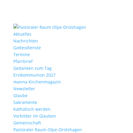
Aktu­elles
Nach­richten
Gottes­dienste
Termine
Pfarr­brief
Gedanken zum Tag
Erst­kom­mu­nion 2027
manna Kirchen­ma­gazin
News­letter
Glaube
Sakra­mente
Katho­lisch werden
Vorbilder im Glauben
Gemein­schaft
Pasto­raler Raum Olpe–Drolshagen