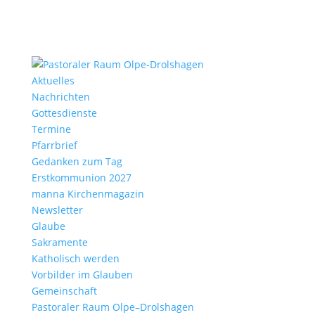
Aktu­elles
Nach­richten
Gottes­dienste
Termine
Pfarr­brief
Gedanken zum Tag
Erst­kom­mu­nion 2027
manna Kirchen­ma­gazin
News­letter
Glaube
Sakra­mente
Katho­lisch werden
Vorbilder im Glauben
Gemein­schaft
Pasto­raler Raum Olpe–Drolshagen