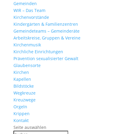
Gemeinden
WIR – Das Team
Kirchen­vor­stände
Kinder­gärten & Familienzentren
Gemein­de­teams – Gemeinderäte
Arbeits­kreise, Gruppen & Vereine
Kirchen­musik
Kirch­liche Einrichtungen
Präven­tion sexua­li­sierter Gewalt
Glau­ben­s­orte
Kirchen
Kapellen
Bild­stöcke
Wegkreuze
Kreuz­wege
Orgeln
Krippen
Kontakt
Seite auswählen