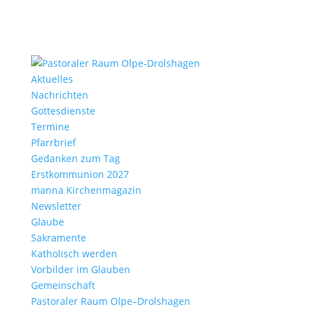
Aktu­elles
Nach­richten
Gottes­dienste
Termine
Pfarr­brief
Gedanken zum Tag
Erst­kom­mu­nion 2027
manna Kirchen­ma­gazin
News­letter
Glaube
Sakra­mente
Katho­lisch werden
Vorbilder im Glauben
Gemein­schaft
Pasto­raler Raum Olpe–Drolshagen