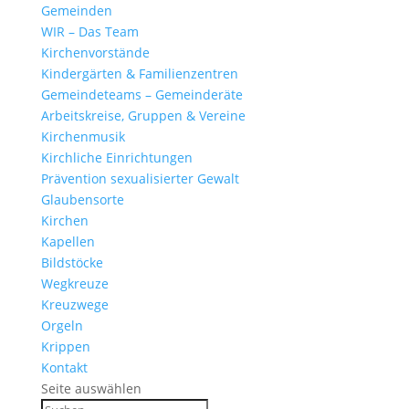
Gemeinden
WIR – Das Team
Kirchen­vor­stände
Kinder­gärten & Familienzentren
Gemein­de­teams – Gemeinderäte
Arbeits­kreise, Gruppen & Vereine
Kirchen­musik
Kirch­liche Einrichtungen
Präven­tion sexua­li­sierter Gewalt
Glau­ben­s­orte
Kirchen
Kapellen
Bild­stöcke
Wegkreuze
Kreuz­wege
Orgeln
Krippen
Kontakt
Seite auswählen