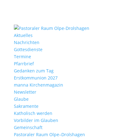
Aktu­elles
Nach­richten
Gottes­dienste
Termine
Pfarr­brief
Gedanken zum Tag
Erst­kom­mu­nion 2027
manna Kirchen­ma­gazin
News­letter
Glaube
Sakra­mente
Katho­lisch werden
Vorbilder im Glauben
Gemein­schaft
Pasto­raler Raum Olpe–Drolshagen