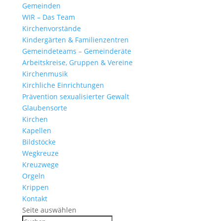
Gemeinden
WIR – Das Team
Kirchen­vor­stände
Kinder­gärten & Familienzentren
Gemein­de­teams – Gemeinderäte
Arbeits­kreise, Gruppen & Vereine
Kirchen­musik
Kirch­liche Einrichtungen
Präven­tion sexua­li­sierter Gewalt
Glau­ben­s­orte
Kirchen
Kapellen
Bild­stöcke
Wegkreuze
Kreuz­wege
Orgeln
Krippen
Kontakt
Seite auswählen