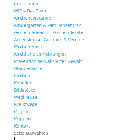
Gemeinden
WIR – Das Team
Kirchen­vor­stände
Kinder­gärten & Familienzentren
Gemein­de­teams – Gemeinderäte
Arbeits­kreise, Gruppen & Vereine
Kirchen­musik
Kirch­liche Einrichtungen
Präven­tion sexua­li­sierter Gewalt
Glau­ben­s­orte
Kirchen
Kapellen
Bild­stöcke
Wegkreuze
Kreuz­wege
Orgeln
Krippen
Kontakt
Seite auswählen