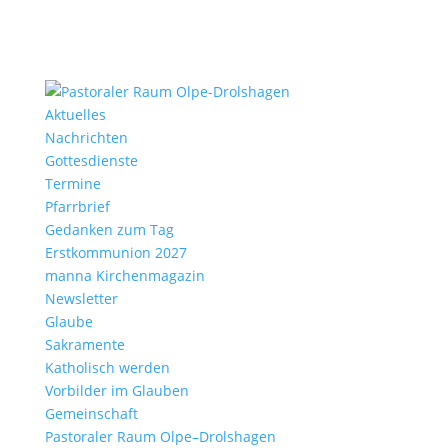
Aktu­elles
Nach­richten
Gottes­dienste
Termine
Pfarr­brief
Gedanken zum Tag
Erst­kom­mu­nion 2027
manna Kirchen­ma­gazin
News­letter
Glaube
Sakra­mente
Katho­lisch werden
Vorbilder im Glauben
Gemein­schaft
Pasto­raler Raum Olpe–Drolshagen