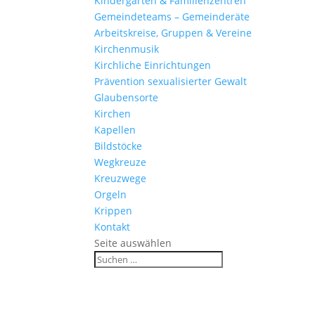
Kinder­gärten & Familienzentren
Gemein­de­teams – Gemeinderäte
Arbeits­kreise, Gruppen & Vereine
Kirchen­musik
Kirch­liche Einrichtungen
Präven­tion sexua­li­sierter Gewalt
Glau­ben­s­orte
Kirchen
Kapellen
Bild­stöcke
Wegkreuze
Kreuz­wege
Orgeln
Krippen
Kontakt
Seite auswählen