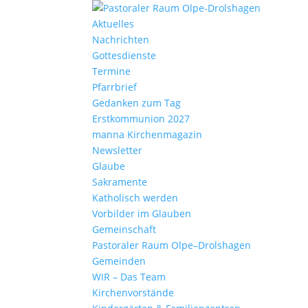
Aktu­elles
Nach­richten
Gottes­dienste
Termine
Pfarr­brief
Gedanken zum Tag
Erst­kom­mu­nion 2027
manna Kirchen­ma­gazin
News­letter
Glaube
Sakra­mente
Katho­lisch werden
Vorbilder im Glauben
Gemein­schaft
Pasto­raler Raum Olpe–Drolshagen
Gemeinden
WIR – Das Team
Kirchen­vor­stände