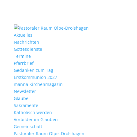
Aktu­elles
Nach­richten
Gottes­dienste
Termine
Pfarr­brief
Gedanken zum Tag
Erst­kom­mu­nion 2027
manna Kirchen­ma­gazin
News­letter
Glaube
Sakra­mente
Katho­lisch werden
Vorbilder im Glauben
Gemein­schaft
Pasto­raler Raum Olpe–Drolshagen