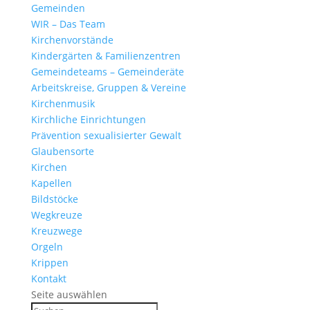
Gemeinden
WIR – Das Team
Kirchen­vor­stände
Kinder­gärten & Familienzentren
Gemein­de­teams – Gemeinderäte
Arbeits­kreise, Gruppen & Vereine
Kirchen­musik
Kirch­liche Einrichtungen
Präven­tion sexua­li­sierter Gewalt
Glau­ben­s­orte
Kirchen
Kapellen
Bild­stöcke
Wegkreuze
Kreuz­wege
Orgeln
Krippen
Kontakt
Seite auswählen