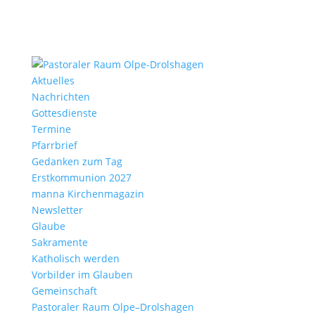
Aktu­elles
Nach­richten
Gottes­dienste
Termine
Pfarr­brief
Gedanken zum Tag
Erst­kom­mu­nion 2027
manna Kirchen­ma­gazin
News­letter
Glaube
Sakra­mente
Katho­lisch werden
Vorbilder im Glauben
Gemein­schaft
Pasto­raler Raum Olpe–Drolshagen