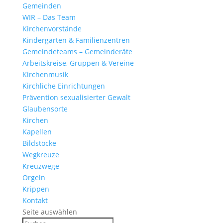
Gemeinden
WIR – Das Team
Kirchen­vor­stände
Kinder­gärten & Familienzentren
Gemein­de­teams – Gemeinderäte
Arbeits­kreise, Gruppen & Vereine
Kirchen­musik
Kirch­liche Einrichtungen
Präven­tion sexua­li­sierter Gewalt
Glau­ben­s­orte
Kirchen
Kapellen
Bild­stöcke
Wegkreuze
Kreuz­wege
Orgeln
Krippen
Kontakt
Seite auswählen