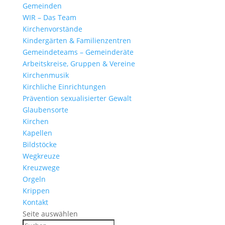
Gemeinden
WIR – Das Team
Kirchen­vor­stände
Kinder­gärten & Familienzentren
Gemein­de­teams – Gemeinderäte
Arbeits­kreise, Gruppen & Vereine
Kirchen­musik
Kirch­liche Einrichtungen
Präven­tion sexua­li­sierter Gewalt
Glau­ben­s­orte
Kirchen
Kapellen
Bild­stöcke
Wegkreuze
Kreuz­wege
Orgeln
Krippen
Kontakt
Seite auswählen