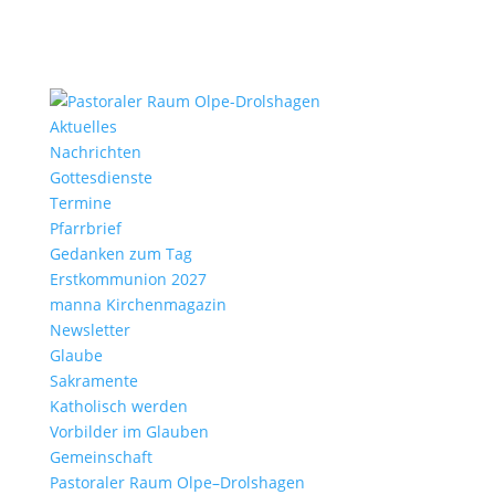
Aktu­elles
Nach­richten
Gottes­dienste
Termine
Pfarr­brief
Gedanken zum Tag
Erst­kom­mu­nion 2027
manna Kirchen­ma­gazin
News­letter
Glaube
Sakra­mente
Katho­lisch werden
Vorbilder im Glauben
Gemein­schaft
Pasto­raler Raum Olpe–Drolshagen