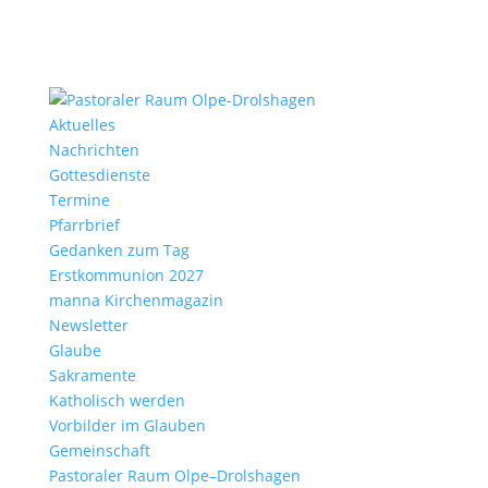
Aktu­elles
Nach­richten
Gottes­dienste
Termine
Pfarr­brief
Gedanken zum Tag
Erst­kom­mu­nion 2027
manna Kirchen­ma­gazin
News­letter
Glaube
Sakra­mente
Katho­lisch werden
Vorbilder im Glauben
Gemein­schaft
Pasto­raler Raum Olpe–Drolshagen