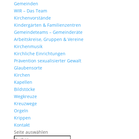
Gemeinden
WIR – Das Team
Kirchen­vor­stände
Kinder­gärten & Familienzentren
Gemein­de­teams – Gemeinderäte
Arbeits­kreise, Gruppen & Vereine
Kirchen­musik
Kirch­liche Einrichtungen
Präven­tion sexua­li­sierter Gewalt
Glau­ben­s­orte
Kirchen
Kapellen
Bild­stöcke
Wegkreuze
Kreuz­wege
Orgeln
Krippen
Kontakt
Seite auswählen