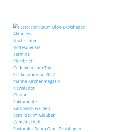
Aktu­elles
Nach­richten
Gottes­dienste
Termine
Pfarr­brief
Gedanken zum Tag
Erst­kom­mu­nion 2027
manna Kirchen­ma­gazin
News­letter
Glaube
Sakra­mente
Katho­lisch werden
Vorbilder im Glauben
Gemein­schaft
Pasto­raler Raum Olpe–Drolshagen