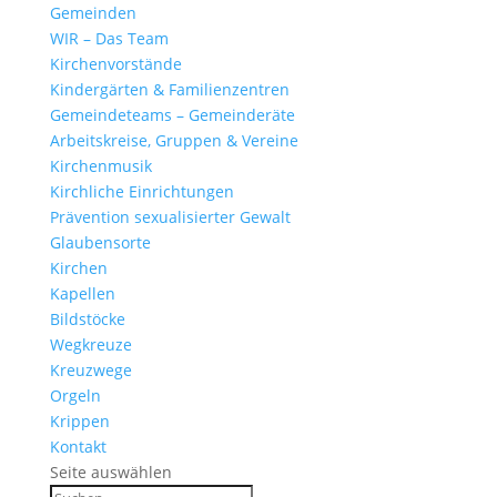
Gemeinden
WIR – Das Team
Kirchen­vor­stände
Kinder­gärten & Familienzentren
Gemein­de­teams – Gemeinderäte
Arbeits­kreise, Gruppen & Vereine
Kirchen­musik
Kirch­liche Einrichtungen
Präven­tion sexua­li­sierter Gewalt
Glau­ben­s­orte
Kirchen
Kapellen
Bild­stöcke
Wegkreuze
Kreuz­wege
Orgeln
Krippen
Kontakt
Seite auswählen