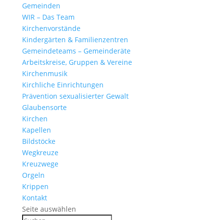
Gemeinden
WIR – Das Team
Kirchen­vor­stände
Kinder­gärten & Familienzentren
Gemein­de­teams – Gemeinderäte
Arbeits­kreise, Gruppen & Vereine
Kirchen­musik
Kirch­liche Einrichtungen
Präven­tion sexua­li­sierter Gewalt
Glau­ben­s­orte
Kirchen
Kapellen
Bild­stöcke
Wegkreuze
Kreuz­wege
Orgeln
Krippen
Kontakt
Seite auswählen