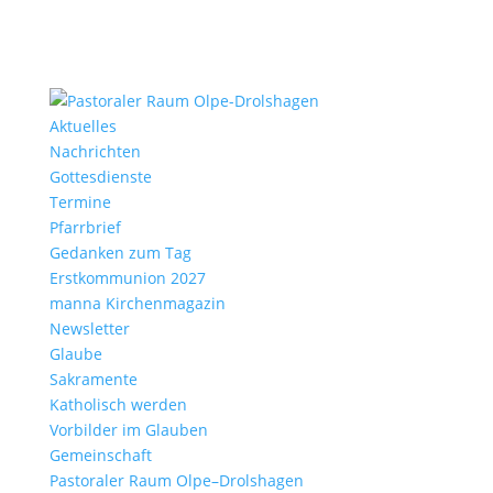
Aktu­elles
Nach­richten
Gottes­dienste
Termine
Pfarr­brief
Gedanken zum Tag
Erst­kom­mu­nion 2027
manna Kirchen­ma­gazin
News­letter
Glaube
Sakra­mente
Katho­lisch werden
Vorbilder im Glauben
Gemein­schaft
Pasto­raler Raum Olpe–Drolshagen