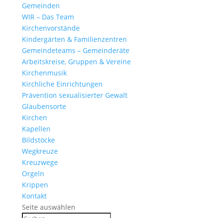
Gemeinden
WIR – Das Team
Kirchen­vor­stände
Kinder­gärten & Familienzentren
Gemein­de­teams – Gemeinderäte
Arbeits­kreise, Gruppen & Vereine
Kirchen­musik
Kirch­liche Einrichtungen
Präven­tion sexua­li­sierter Gewalt
Glau­ben­s­orte
Kirchen
Kapellen
Bild­stöcke
Wegkreuze
Kreuz­wege
Orgeln
Krippen
Kontakt
Seite auswählen