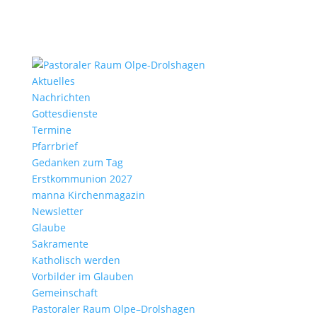
Aktu­elles
Nach­richten
Gottes­dienste
Termine
Pfarr­brief
Gedanken zum Tag
Erst­kom­mu­nion 2027
manna Kirchen­ma­gazin
News­letter
Glaube
Sakra­mente
Katho­lisch werden
Vorbilder im Glauben
Gemein­schaft
Pasto­raler Raum Olpe–Drolshagen