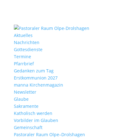
Aktu­elles
Nach­richten
Gottes­dienste
Termine
Pfarr­brief
Gedanken zum Tag
Erst­kom­mu­nion 2027
manna Kirchen­ma­gazin
News­letter
Glaube
Sakra­mente
Katho­lisch werden
Vorbilder im Glauben
Gemein­schaft
Pasto­raler Raum Olpe–Drolshagen