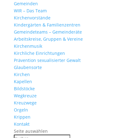
Gemeinden
WIR – Das Team
Kirchen­vor­stände
Kinder­gärten & Familienzentren
Gemein­de­teams – Gemeinderäte
Arbeits­kreise, Gruppen & Vereine
Kirchen­musik
Kirch­liche Einrichtungen
Präven­tion sexua­li­sierter Gewalt
Glau­ben­s­orte
Kirchen
Kapellen
Bild­stöcke
Wegkreuze
Kreuz­wege
Orgeln
Krippen
Kontakt
Seite auswählen