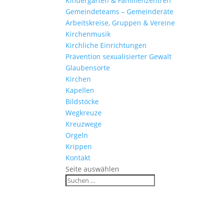
Kinder­gärten & Familienzentren
Gemein­de­teams – Gemeinderäte
Arbeits­kreise, Gruppen & Vereine
Kirchen­musik
Kirch­liche Einrichtungen
Präven­tion sexua­li­sierter Gewalt
Glau­ben­s­orte
Kirchen
Kapellen
Bild­stöcke
Wegkreuze
Kreuz­wege
Orgeln
Krippen
Kontakt
Seite auswählen