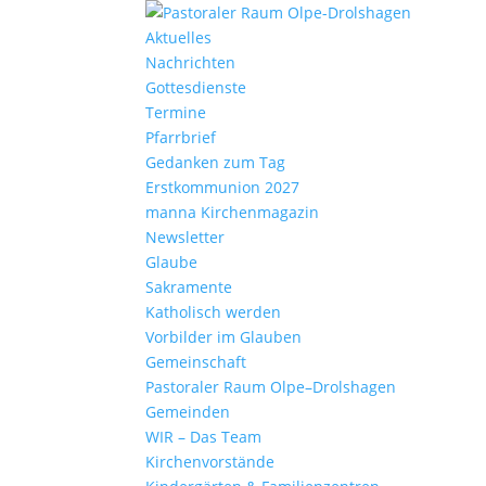
Aktu­elles
Nach­richten
Gottes­dienste
Termine
Pfarr­brief
Gedanken zum Tag
Erst­kom­mu­nion 2027
manna Kirchen­ma­gazin
News­letter
Glaube
Sakra­mente
Katho­lisch werden
Vorbilder im Glauben
Gemein­schaft
Pasto­raler Raum Olpe–Drolshagen
Gemeinden
WIR – Das Team
Kirchen­vor­stände