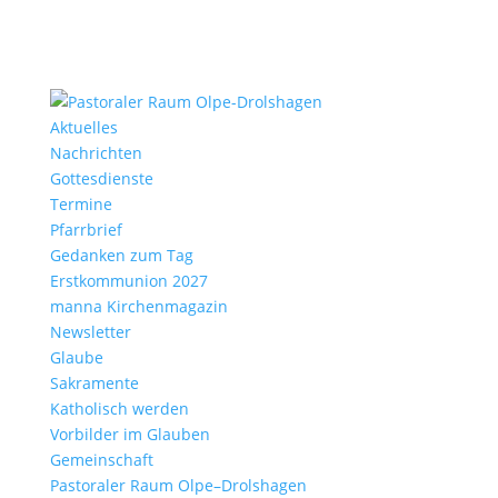
Aktu­elles
Nach­richten
Gottes­dienste
Termine
Pfarr­brief
Gedanken zum Tag
Erst­kom­mu­nion 2027
manna Kirchen­ma­gazin
News­letter
Glaube
Sakra­mente
Katho­lisch werden
Vorbilder im Glauben
Gemein­schaft
Pasto­raler Raum Olpe–Drolshagen