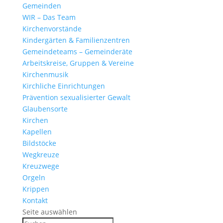
Gemeinden
WIR – Das Team
Kirchen­vor­stände
Kinder­gärten & Familienzentren
Gemein­de­teams – Gemeinderäte
Arbeits­kreise, Gruppen & Vereine
Kirchen­musik
Kirch­liche Einrichtungen
Präven­tion sexua­li­sierter Gewalt
Glau­ben­s­orte
Kirchen
Kapellen
Bild­stöcke
Wegkreuze
Kreuz­wege
Orgeln
Krippen
Kontakt
Seite auswählen