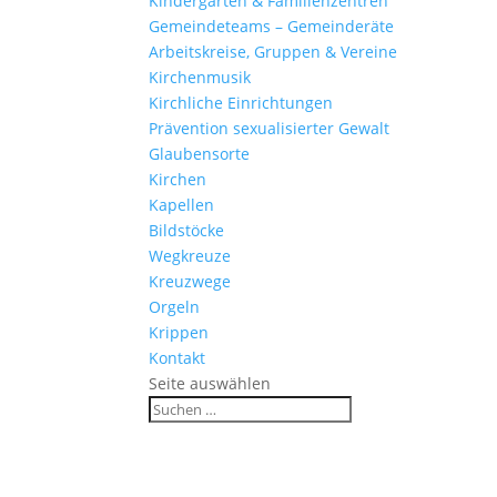
Kinder­gärten & Familienzentren
Gemein­de­teams – Gemeinderäte
Arbeits­kreise, Gruppen & Vereine
Kirchen­musik
Kirch­liche Einrichtungen
Präven­tion sexua­li­sierter Gewalt
Glau­ben­s­orte
Kirchen
Kapellen
Bild­stöcke
Wegkreuze
Kreuz­wege
Orgeln
Krippen
Kontakt
Seite auswählen