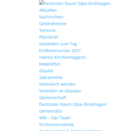
Aktu­elles
Nach­richten
Gottes­dienste
Termine
Pfarr­brief
Gedanken zum Tag
Erst­kom­mu­nion 2027
manna Kirchen­ma­gazin
News­letter
Glaube
Sakra­mente
Katho­lisch werden
Vorbilder im Glauben
Gemein­schaft
Pasto­raler Raum Olpe–Drolshagen
Gemeinden
WIR – Das Team
Kirchen­vor­stände