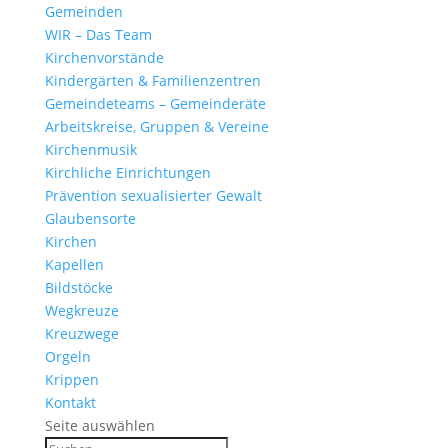
Gemeinden
WIR – Das Team
Kirchen­vor­stände
Kinder­gärten & Familienzentren
Gemein­de­teams – Gemeinderäte
Arbeits­kreise, Gruppen & Vereine
Kirchen­musik
Kirch­liche Einrichtungen
Präven­tion sexua­li­sierter Gewalt
Glau­ben­s­orte
Kirchen
Kapellen
Bild­stöcke
Wegkreuze
Kreuz­wege
Orgeln
Krippen
Kontakt
Seite auswählen