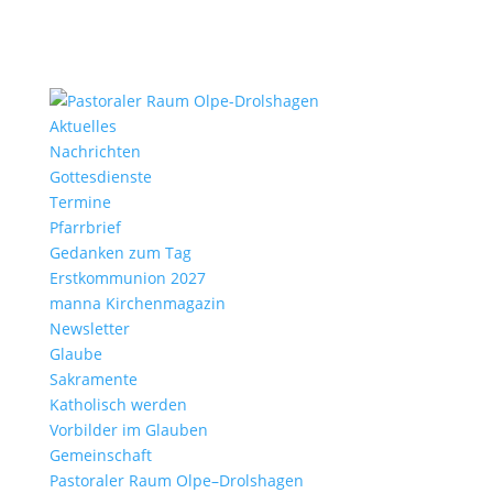
Aktu­elles
Nach­richten
Gottes­dienste
Termine
Pfarr­brief
Gedanken zum Tag
Erst­kom­mu­nion 2027
manna Kirchen­ma­gazin
News­letter
Glaube
Sakra­mente
Katho­lisch werden
Vorbilder im Glauben
Gemein­schaft
Pasto­raler Raum Olpe–Drolshagen