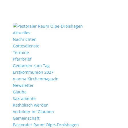
Aktu­elles
Nach­richten
Gottes­dienste
Termine
Pfarr­brief
Gedanken zum Tag
Erst­kom­mu­nion 2027
manna Kirchen­ma­gazin
News­letter
Glaube
Sakra­mente
Katho­lisch werden
Vorbilder im Glauben
Gemein­schaft
Pasto­raler Raum Olpe–Drolshagen