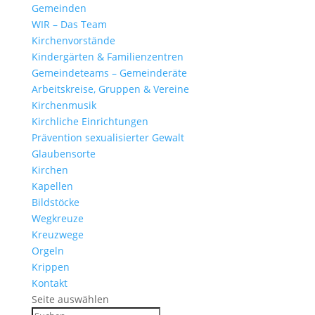
Gemeinden
WIR – Das Team
Kirchen­vor­stände
Kinder­gärten & Familienzentren
Gemein­de­teams – Gemeinderäte
Arbeits­kreise, Gruppen & Vereine
Kirchen­musik
Kirch­liche Einrichtungen
Präven­tion sexua­li­sierter Gewalt
Glau­ben­s­orte
Kirchen
Kapellen
Bild­stöcke
Wegkreuze
Kreuz­wege
Orgeln
Krippen
Kontakt
Seite auswählen