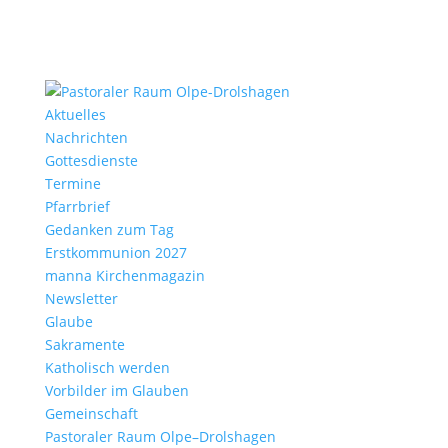
Aktu­elles
Nach­richten
Gottes­dienste
Termine
Pfarr­brief
Gedanken zum Tag
Erst­kom­mu­nion 2027
manna Kirchen­ma­gazin
News­letter
Glaube
Sakra­mente
Katho­lisch werden
Vorbilder im Glauben
Gemein­schaft
Pasto­raler Raum Olpe–Drolshagen