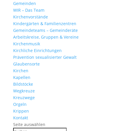
Gemeinden
WIR – Das Team
Kirchen­vor­stände
Kinder­gärten & Familienzentren
Gemein­de­teams – Gemeinderäte
Arbeits­kreise, Gruppen & Vereine
Kirchen­musik
Kirch­liche Einrichtungen
Präven­tion sexua­li­sierter Gewalt
Glau­ben­s­orte
Kirchen
Kapellen
Bild­stöcke
Wegkreuze
Kreuz­wege
Orgeln
Krippen
Kontakt
Seite auswählen