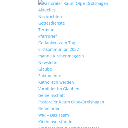
Aktu­elles
Nach­richten
Gottes­dienste
Termine
Pfarr­brief
Gedanken zum Tag
Erst­kom­mu­nion 2027
manna Kirchen­ma­gazin
News­letter
Glaube
Sakra­mente
Katho­lisch werden
Vorbilder im Glauben
Gemein­schaft
Pasto­raler Raum Olpe–Drolshagen
Gemeinden
WIR – Das Team
Kirchen­vor­stände