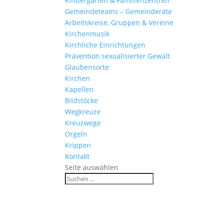
Kinder­gärten & Familienzentren
Gemein­de­teams – Gemeinderäte
Arbeits­kreise, Gruppen & Vereine
Kirchen­musik
Kirch­liche Einrichtungen
Präven­tion sexua­li­sierter Gewalt
Glau­ben­s­orte
Kirchen
Kapellen
Bild­stöcke
Wegkreuze
Kreuz­wege
Orgeln
Krippen
Kontakt
Seite auswählen