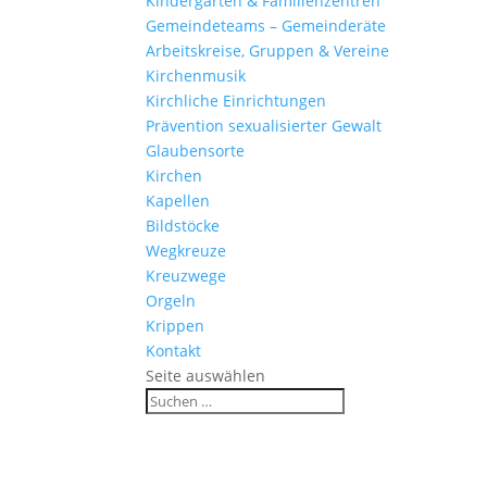
Kinder­gärten & Familienzentren
Gemein­de­teams – Gemeinderäte
Arbeits­kreise, Gruppen & Vereine
Kirchen­musik
Kirch­liche Einrichtungen
Präven­tion sexua­li­sierter Gewalt
Glau­ben­s­orte
Kirchen
Kapellen
Bild­stöcke
Wegkreuze
Kreuz­wege
Orgeln
Krippen
Kontakt
Seite auswählen