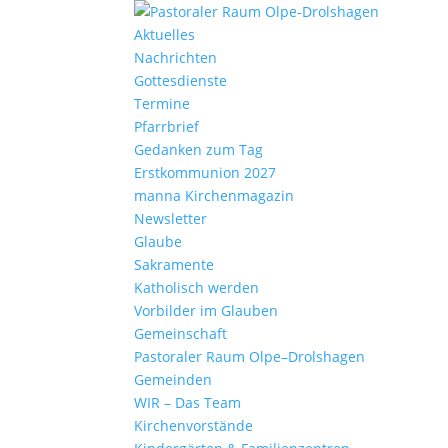
Aktu­elles
Nach­richten
Gottes­dienste
Termine
Pfarr­brief
Gedanken zum Tag
Erst­kom­mu­nion 2027
manna Kirchen­ma­gazin
News­letter
Glaube
Sakra­mente
Katho­lisch werden
Vorbilder im Glauben
Gemein­schaft
Pasto­raler Raum Olpe–Drolshagen
Gemeinden
WIR – Das Team
Kirchen­vor­stände