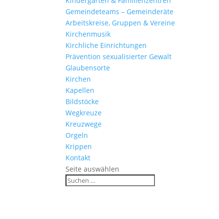
Kinder­gärten & Familienzentren
Gemein­de­teams – Gemeinderäte
Arbeits­kreise, Gruppen & Vereine
Kirchen­musik
Kirch­liche Einrichtungen
Präven­tion sexua­li­sierter Gewalt
Glau­ben­s­orte
Kirchen
Kapellen
Bild­stöcke
Wegkreuze
Kreuz­wege
Orgeln
Krippen
Kontakt
Seite auswählen