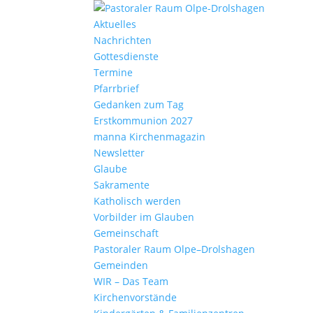
Aktu­elles
Nach­richten
Gottes­dienste
Termine
Pfarr­brief
Gedanken zum Tag
Erst­kom­mu­nion 2027
manna Kirchen­ma­gazin
News­letter
Glaube
Sakra­mente
Katho­lisch werden
Vorbilder im Glauben
Gemein­schaft
Pasto­raler Raum Olpe–Drolshagen
Gemeinden
WIR – Das Team
Kirchen­vor­stände